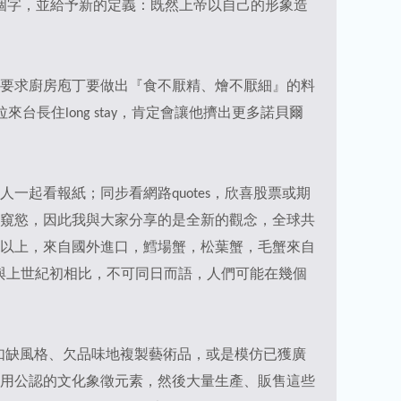
這個字，並給予新的定義：既然上帝以自己的形象造
要求廚房庖丁要做出『食不厭精、燴不厭細』的料
台長住long stay，肯定會讓他擠出更多諾貝爾
起看報紙；同步看網路quotes，欣喜股票或期
窺慾，因此我與大家分享的是全新的觀念，全球共
以上，來自國外進口，鱈場蟹，松葉蟹，毛蟹來自
與上世紀初相比，不可同日而語，人們可能在幾個
例如缺風格、欠品味地複製藝術品，或是模仿已獲廣
用公認的文化象徵元素，然後大量生產、販售這些