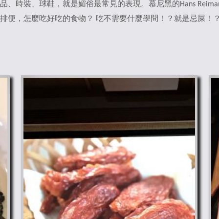
，就是媚俗最常見的表現。慕尼黑的Hans Reimann在 1860s /
排便，怎麼吃好吃的食物？ 吃不需要什麼學問！？就是忌屎！