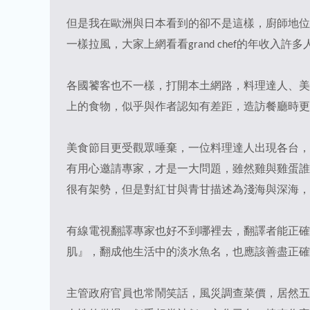
但是我在歐洲與日本看到的卻不是這樣，廚師地位
一樣拉風，大家上網看看grand chef的年收入許
各國饕客也不一樣，打開本土網路，料理達人、美
上的食物，似乎與作者認知有差距，造訪餐廳時更
美食節目更受觀眾唾棄，一位料理達人出現各台，
有用心邀請專家，才是一大問題，雖然雞與雞蛋誰
很有架勢，但是對紅甘與青甘描述為淺海與深海，
有線電視翻譯專家也好不到哪裡去，翻譯者能正確
肌』，翻成他生活中的淡水魚名，也應該善盡正確
主管政府官員也常鬧笑話，風災調查菜價，居然五榖