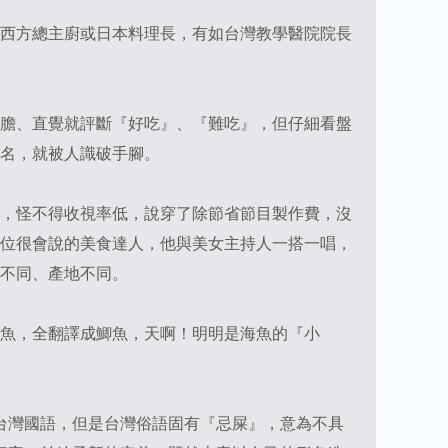
西方總主廚或日本料理長，有如台灣教學醫院院長
膽、直覺就評斷『好吃』、『難吃』，但仔細看盤
名，就被人識破手腳。
，怪不得收視率低，說穿了除節省節目製作費，沒
位很會說的美食達人，他與美女主持人一搭一唱，
不同、產地不同。
魚，全翻譯成鯽魚，天啊！明明是海魚的『小
創台灣國語，但是台灣俗語固有『忌屎』，意為不具