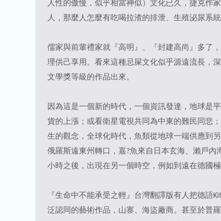
人性的傲慢，似乎相當神似）文化已久，捷克作家
人，那麼人怎麼有吃喝拉渣的排泄、生殖泌尿系統
儒家與前輩禮家就『高明』、『封建高尚』多了，
理供己享用。看來這種忌屎文化似乎源遠流長，深入各階
文學獎等級的作品出來。
因為這是一個新的時代，一個資訊發達，地球是平面
貨的上漲；或看衛星電視共同為中東的難民同悲；
生的觀念，全球化時代，魚類從地球一端供應到另
俄羅斯遠東州轉口，嘉?魚來自日本玄海、瀨戶內
小時之後，出現在另一個時空，例如到遠在德國極
『生命中不能承受之輕』台灣翻譯版有人把德語Ki
泛認同的藝術作品，山寨、海盜廠商。甚至於普羅