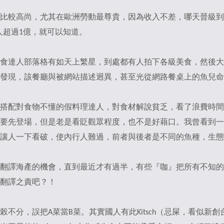
比較高尚，尤其在歐洲勞動最尊貴，因為收入不差，哪天晉級到
多人超過1億，就可以知道。
食達人部落格有如天上繁星，到處都有人拍下各級美食，然後大
發現，該餐廳與被網站描述迥異，甚至光從網路餐桌上的魚兒命
搭配對食物不懂的假料理達人，對食材解說貧乏，看了浪費時間
要先登場，但是老是看貶觀眾程度，也不是好藉口。我曾看到一
讓人一下看破，使內行人難過，前者與後者是不同的魚種，生態
翻譯海產的機會，直到最近才有過半，有些『咖』把所有不知的
翻譯之責吧？！
不分，誤把A菜當B菜。其實國人有此Kitsch（忌屎，看似新