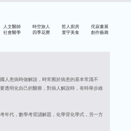
人文醫師
時空旅人
哲人廚房
侘寂畫展
社會醫學
四季花曆
寰宇美食
創作藝廊
國人患病時做解說，時常囿於病患的基本常識不
要透明化自己的醫療，對病人解說時，有時舉步維
考年代，數學考背誦解題，化學背化學式，另一方