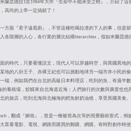
米蘭昆德拉1在1984年大作『生命中不能承受之輕』，介紹了
，高尚的上帝一定搞錯了！
一方面『君子遠庖廚』，不管這種吃喝拉渣的下人的事，但是卻
層的人心，各行業的層次結構hierarchies，假如米蘭昆德拉來
的時代，只要看懂語文，現代人可以穿越時空，與異國異地的人一
某地的八卦王子、赤裸王妃也可以挑動地球另一端市井小民的偷
一端，例如我們在台北的高級日本料理店，吃到的魚，有過半數
海的養殖場，鮫鰈來自北海道近海；人們旅行的次數與廣度也也
北的旅店，吃到北海與北極海的鱈魚鮮奶油燒，享受異國美食。
tsch，翻成『媚俗』，曾是一種被視為次等的視覺藝術形式，
大眾看電影、電視、網路而購買的郵購、網購。有時對創作時使