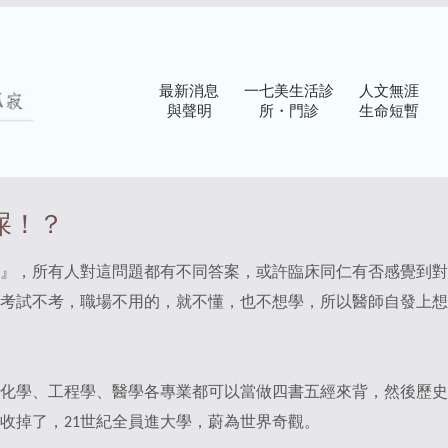
最新消息
一七美生活診
人文無涯
與聲明
所・門診
生命短暫
屎！？
』，所有人對這問題都有不同答案，或許臨床同仁有否感覺到對
考試不考，職場不用的，就不懂，也不想學，所以醫師自發上想
化學、工程學、醫學各專業都可以當做四書五經來背，然後歷史
收掉了，21世紀全員進大學，蔚為世界奇觀。