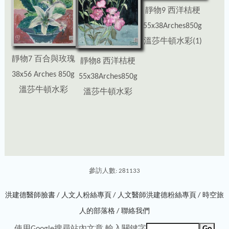
靜物9 西洋桔梗
55x38Arches850g
溫莎牛頓水彩(1)
靜物7 百合與玫瑰
靜物8 西洋桔梗
38x56 Arches 850g
55x38Arches850g
溫莎牛頓水彩
溫莎牛頓水彩
參訪人數: 281133
洪建德醫師臉書 /
人文人粉絲專頁 /
人文醫師洪建德粉絲專頁 /
時空旅
人的部落格 /
聯絡我們