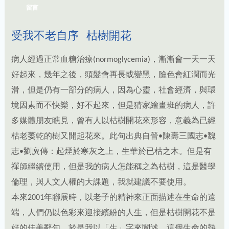
留言
受我不老自序 枯樹開花
病人經過正常血糖治療(normoglycemia)，漸漸會一天一天
好起來，幾年之後，頭髮會再長或變黑，臉色會紅潤而光
滑，但是仍有一部分的病人，因為心靈，社會經濟，與環
境因素而不快樂，好不起來，但是猜家繪畫班的病人，許
多媒體朋友瞧見，曾有人以枯樹開花來形容，意義為已經
枯老萎乾的樹又開起花來。此句出典自晉•陳壽三國志•魏
志•劉廙傳：起煙於寒灰之上，生華於已枯之木。但是有
禪師繼續使用，但是我的病人怎能稱之為枯樹，這是醫學
倫理，與人文人權的大課題，我就建議不要使用。
本來2001年聯展時，以老子的精神來正面描述在生命的遠
端，人們仍以色彩來迎接繽紛的人生，但是枯樹開花不是
好的佳美辭句，於是我以「生」字來闡述，這個生命的熱