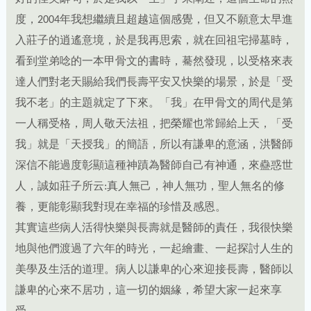
度，2004年我想繼續且超越這個感覺，但又不願意太早進
入莊子的逍遙意境，於是我再思索，就在回祖宅掃墓時，
看到堂弟唸的一本甲骨文的書時，驀然發現，以受格來表
達人們對老天賜給我們長壽平安又快樂的場景，於是「受
我不老」的主題就定了下來。「我」在甲骨文的周代是第
一人稱受格，周人敬天法祖，把榮耀也常歸給上天，「受
我」就是「天授我」的簡語，所以有謙卑的意涵，洪醫師
深信不能過度彰顯這種神蹟為醫師自己有神通，來蠱惑世
人，誠如莊子所云:真人無己，神人無功，聖人無名的修
養，更能彰顯我對現在幸福的珍惜及感恩。
其實這些病人活得快樂與長壽就是醫師的責任，我很快樂
地與他們渡過了六年的時光，一起繪畫、一起探討人生的
美學及生活的道理。病人以謙卑的心來迎接長壽，醫師以
謙卑的心來不居功，這一切的姻緣，希望大家一起來享