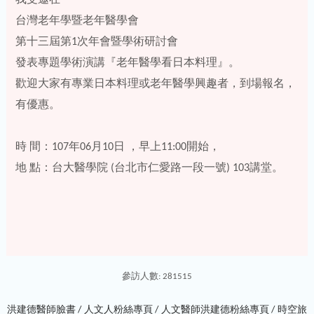
我受邀在
台灣老年學暨老年醫學會
第十三屆第1次年會暨學術研討會
發表專題學術演講『老年醫學看日本料理』。
歡迎大家有專業日本料理或老年醫學興趣者，到場報名，
有優惠。
時 間：107年06月10日 ，早上11:00開始，
地 點：台大醫學院 (台北市仁愛路一段一號) 103講堂。
參訪人數: 281515
洪建德醫師臉書 /
人文人粉絲專頁 /
人文醫師洪建德粉絲專頁 /
時空旅