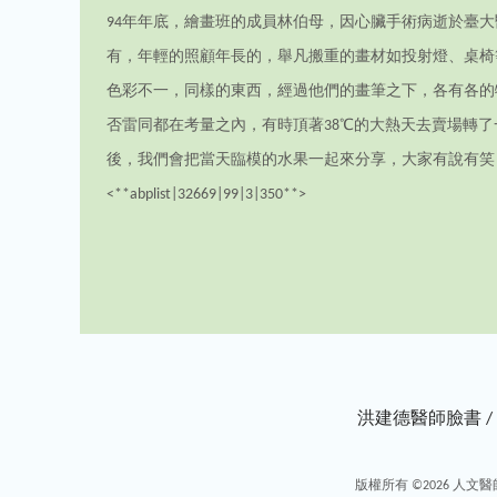
94年年底，繪畫班的成員林伯母，因心臟手術病逝於臺
有，年輕的照顧年長的，舉凡搬重的畫材如投射燈、桌椅
色彩不一，同樣的東西，經過他們的畫筆之下，各有各的
否雷同都在考量之內，有時頂著38℃的大熱天去賣場轉
後，我們會把當天臨模的水果一起來分享，大家有說有笑
<**abplist|32669|99|3|350**>
洪建德醫師臉書 /
版權所有 ©2026
人文醫師洪建