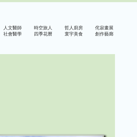
人文醫師
時空旅人
哲人廚房
侘寂畫展
社會醫學
四季花曆
寰宇美食
創作藝廊