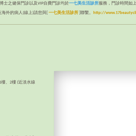
德博士之健保門診以及VIP自費門診均於
一七美生活診所
服務，門診時間如
及海外的病人(線上)請您與[
一七美生活診所
]聯繫。
http://www.17beautycl
1樓、2樓 (近淡水線