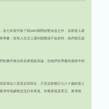
，這七年當中除了因SARS期間短暫休息之外，這群老人家
來學畫；當有人生活上遇到困難或不如意時，他們相互提
們的畫作無法與名家相提並論，但他們在學畫的過程中的
師及我去八里及近郊寫生，只見這群都已七八十歲的老人
、唐津等地參觀交流日本茶道、伊萬里燒及窯元、唐津燒