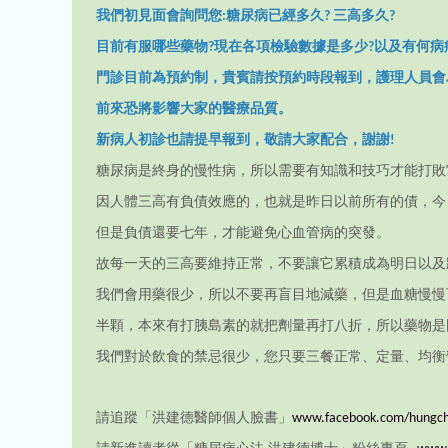
我們初見面會詢問您:糖尿病已經多久? 三高多久?
目前有服哪些藥物?現在各項檢驗數據是多少?以及有何
門診目前為預約制，貴賓請按預約時段報到，護理人員會
前來恐將影響大家的醫療品質。
新病人初診也請提早報到，敬請大家配合，謝謝!
糖尿病是終身的慢性病，所以需要有知識和技巧才能打敗
因人體三高有負債效應的，也就是昨日以前所有的債，今
但是負債還要七年，才能避免心血管病的突發。
故每一天的三高要維持正常，不要讓它累積成為明日以及
我們會用藥很少，所以不要再盲目地減藥，但是血糖慢慢
半顆，本來有打胰島素的就把劑量再打八折，所以藥物是
我們對於飲食的禁忌很少，您只要三餐正常、定量、均衡
請追蹤「洪建德醫師個人臉書」
www.facebook.com/hungch