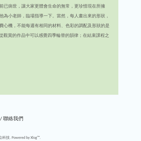
年前已病世，讓大家更體會生命的無常，更珍惜現在所擁
他為小老師，臨場指導一下。當然，每人畫出來的形狀，
費心機，不能每週有相同的材料、色彩的調配及形狀的是
以從觀賞的作品中可以感覺四季輪替的韻律；在結束課程之
/
聯絡我們
位科技.
Powered by
Xlog™
.