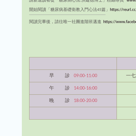
請新進讀者從「糖尿病心法.洪建德博士」粉絲專頁
www.
開始閱讀「糖尿病基礎衛教入門心法45篇」
https://reurl.
閱讀完畢後，請往唯一社團進階班邁進
https://www.faceb
早 診
09:00-11:00
一七
午 診
14:00-16:00
晚 診
18:00-20:00