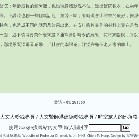
大醫院；年齡最長的賴阿嬤，也出現身體狀況不佳，進出醫院數次，在兩
等。上課時也聊一些輕鬆話題，笑聲不斷；有時還會比誰畫的最好，推派
特色，也造成不同的話題及效果出來。在安排臨模畫作的材料上實在是熬
了一圈，還不曉得要買什麼來畫？通常會以時令的蔬果、花材來臨模，所
，那場景既溫馨又感動，『社會的幸福感』洋溢在每個老人家的臉上。
參訪人數: 281363
人文人粉絲專頁 /
人文醫師洪建德粉絲專頁 /
時空旅人的部落格 
使用Google搜尋站內文章
輸入關鍵字
德網站 Ｗebsite of Professor Dr. med. habil. MHS, Chien-Te Hung
. Design by
摩智數