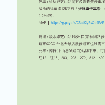
停車 : 診所與芝山站間有多處收費停車
診所的福華路128巷有「
好庭車停車場
」
1-2分鐘)。
MAP ❙
https://g.page/r/CRatKiyRsQo4EAE
捷運 : 淡水線芝山站1號出口(沿福國路
遠東SOGO 台北天母店漫步過來也只需三
公車 : 德行(中山忠誠路口)站牌下車。
紅12、紅15、203、206、279、612、680