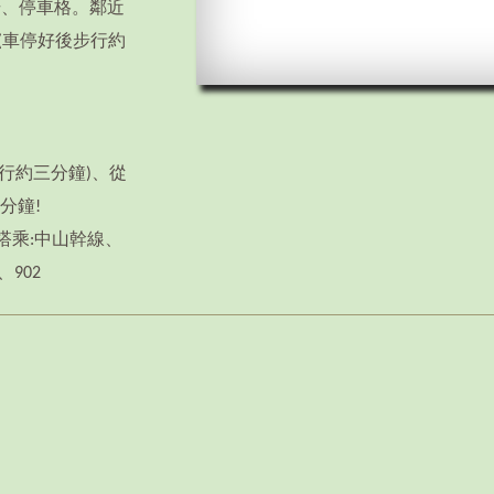
場、停車格。鄰近
(車停好後步行約
步行約三分鐘)、從
分鐘!
可搭乘:中山幹線、
、902