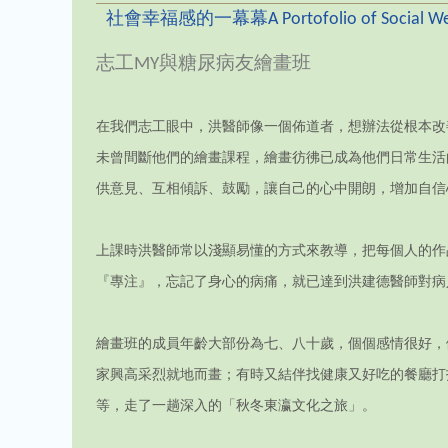
社會幸福感的一幕幕A Portofolio of Social Wel
志工MY與糖尿病友繪畫班
在我們志工眼中，洪醫師像一個佈道者，想辦法從根本改善
未曾間斷他們的繪畫課程，繪畫彷彿已成為他們日常生活
供意見、互相傾訴、鼓勵，讓自己的心中開朗，增加自信
上課時洪醫師常以淺顯易懂的方式來教導，把每個人的作
『專注』，忘記了身心的病痛，就已達到洪建德醫師對病
繪畫班的成員年齡大部份為七、八十歲，個個感情很好，
家興高采烈就地而畫；有時又結伴找健康又好吃的餐廳打
等，走了一趟深入的「秋冬東瀛文化之旅」。