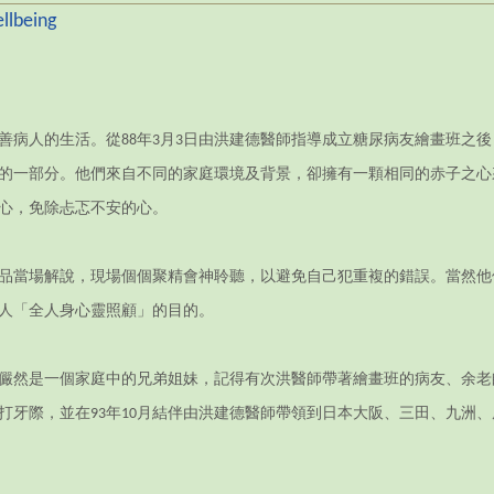
lbeing
病人的生活。從88年3月3日由洪建德醫師指導成立糖尿病友繪畫班之後
的一部分。他們來自不同的家庭環境及背景，卻擁有一顆相同的赤子之心
心，免除忐忑不安的心。
品當場解說，現場個個聚精會神聆聽，以避免自己犯重複的錯誤。當然他
人「全人身心靈照顧」的目的。
儼然是一個家庭中的兄弟姐妹，記得有次洪醫師帶著繪畫班的病友、余老
打牙際，並在93年10月結伴由洪建德醫師帶領到日本大阪、三田、九洲