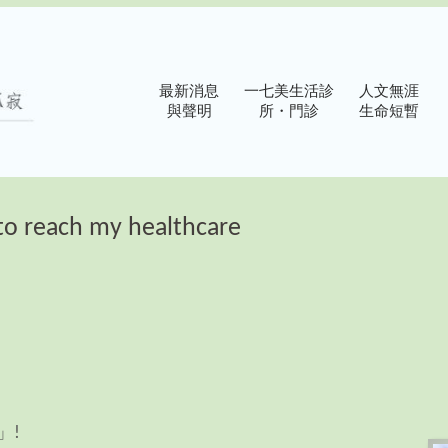
最新消息
一七美生活診
人文無涯
與聲明
所・門診
生命短暫
ch my healthcare
」!