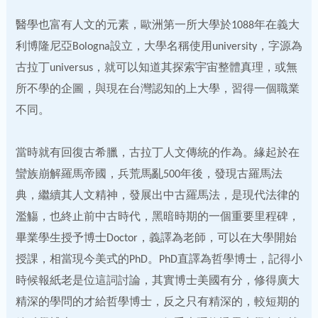
醫學也富有人文的元素，歐洲第一所大學於1088年在義大
利博隆尼亞Bologna設立，大學名稱使用university，字源為
古拉丁universus，就可以知道其探索宇宙整體真理，或無
所不學的企圖，與現在台灣認知的上大學，習得一個職業
不同。
當時就有回復古希臘，古拉丁人文傳統的作為。緣起於在
蠻族崩解羅馬帝國，兵荒馬亂500年後，發現古羅馬法
典，繼續其人文精神，發展出中古羅馬法，是現代法律的
濫觴，也終止前中古時代，黑暗時期的一個重要里程碑，
畢業學生授予博士Doctor，義譯為老師，可以在大學開始
授課，相當現今美式的PhD。PhD直譯為哲學博士，記得小
時候報紙老是位這詞討論，其實博士美國有分，修得廣大
精深的學問的才給哲學博士，反之只有精深的，較短期的