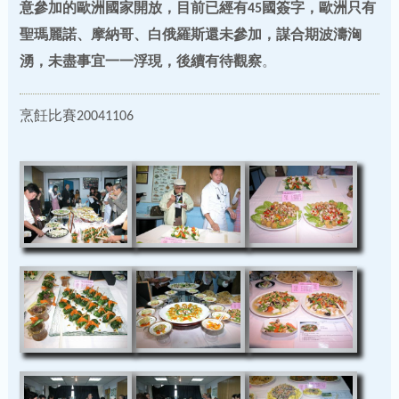
意參加的歐洲國家開放，目前已經有45國簽字，歐洲只有
聖瑪麗諾、摩納哥、白俄羅斯還未參加，謀合期波濤洶
湧，未盡事宜一一浮現，後續有待觀察
。
烹飪比賽20041106