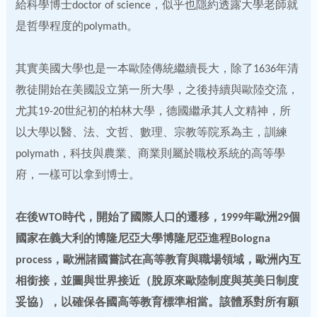
給科學博士doctor of science，似乎也隱約透露大學老師就
是哲學程度的polymath。
其實美國大學也是一本歐陸傳統繼續長大，除了1636年清
教徒開始在美國設立第一所大學，之後持續與歐陸交流，
尤其19-20世紀初的柏林大學，德國繼承其人文精神，所
以大學以醫、法、文哲、數理、宗教等院系為主，訓練
polymath，科技與農業、商業則屬於職校系統的高等學
府，一樣可以拿到博士。
在後WTO時代，開始了國際人口的遷移，1999年歐洲29個
國家在義大利的博隆尼亞大學博隆尼亞進程Bologna
process，歐洲諸國嘗試在高等教育與職場領域，歐洲內互
相銜接，並圖與世界接近（脫原來歐陸制度與英美日制度
妥協），以確保各國高等教育標準相當。該體系對所有願