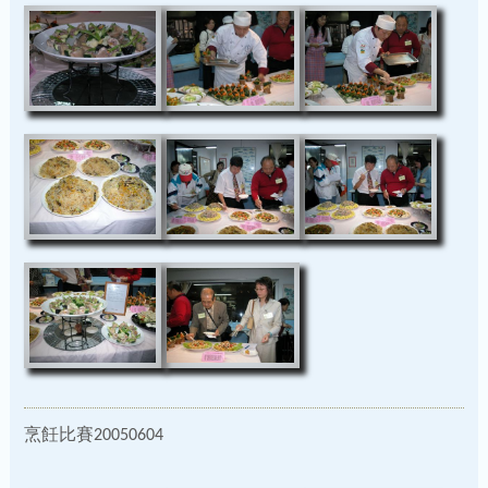
烹飪比賽20050604