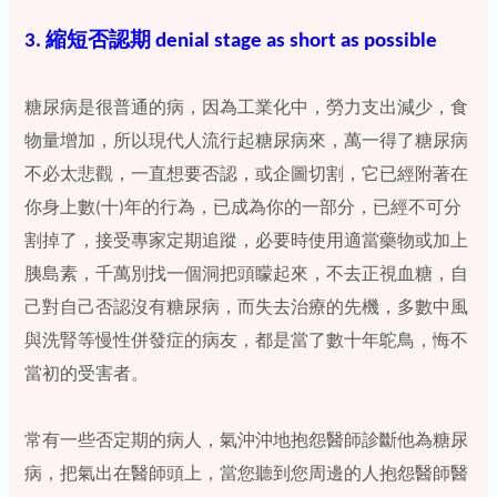
3. 縮短否認期 denial stage as short as possible
糖尿病是很普通的病，因為工業化中，勞力支出減少，食
物量增加，所以現代人流行起糖尿病來，萬一得了糖尿病
不必太悲觀，一直想要否認，或企圖切割，它已經附著在
你身上數(十)年的行為，已成為你的一部分，已經不可分
割掉了，接受專家定期追蹤，必要時使用適當藥物或加上
胰島素，千萬別找一個洞把頭矇起來，不去正視血糖，自
己對自己否認沒有糖尿病，而失去治療的先機，多數中風
與洗腎等慢性併發症的病友，都是當了數十年鴕鳥，悔不
當初的受害者。
常有一些否定期的病人，氣沖沖地抱怨醫師診斷他為糖尿
病，把氣出在醫師頭上，當您聽到您周邊的人抱怨醫師醫