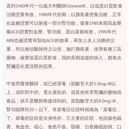
直到1960年代一位義大利醫師Giovanetti，以低蛋白質飲食
治療證實有效，1980年代初期，以胰島素密集治療，正常
化血糖證實可以恢復一部分腎功能，接著1980末期高血壓
藥ACEI證實對血壓、腎功能、蛋白尿都有效，1990年代
ARB也被證實有類似ACEI的效果，再加上全人治療的注
重，所以相信醫師持之以恆，施打胰島素，使用各種三高
藥物，確實低蛋白質飲食，我的長期追蹤的病人，都免去
腎臟惡化需洗腎的惡果。
中途而廢換醫師，或已經尿毒（肌酸苷大於5.0mg/dl以
上，或吃郎中的、電台廣告的、或其他有害腎臟的藥物或
食品，就不是醫師救援得到的。當肌酸苷大於8.0mg/dl，
腎功能降到10﹪以下、有尿毒症症狀時就稱為「尿毒症」
了。尿毒的症狀是全身性的，它主要的症狀，包括臉色鐵
青、無血色、噁心、食慾不振、昏睡、日夜睡眠顛倒、口