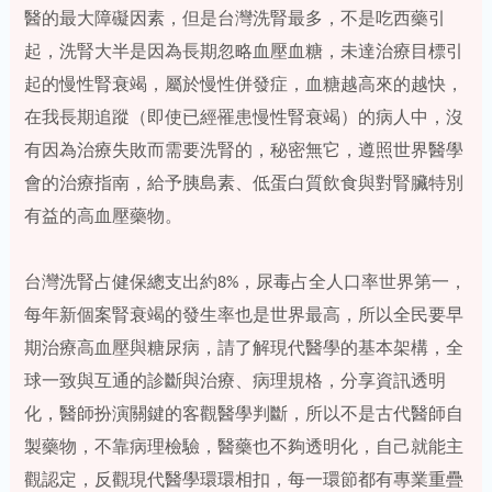
醫的最大障礙因素，但是台灣洗腎最多，不是吃西藥引
起，洗腎大半是因為長期忽略血壓血糖，未達治療目標引
起的慢性腎衰竭，屬於慢性併發症，血糖越高來的越快，
在我長期追蹤（即使已經罹患慢性腎衰竭）的病人中，沒
有因為治療失敗而需要洗腎的，秘密無它，遵照世界醫學
會的治療指南，給予胰島素、低蛋白質飲食與對腎臟特別
有益的高血壓藥物。
台灣洗腎占健保總支出約8%，尿毒占全人口率世界第一，
每年新個案腎衰竭的發生率也是世界最高，所以全民要早
期治療高血壓與糖尿病，請了解現代醫學的基本架構，全
球一致與互通的診斷與治療、病理規格，分享資訊透明
化，醫師扮演關鍵的客觀醫學判斷，所以不是古代醫師自
製藥物，不靠病理檢驗，醫藥也不夠透明化，自己就能主
觀認定，反觀現代醫學環環相扣，每一環節都有專業重疊