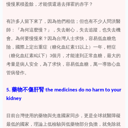
慢慢累積盈餘，才能償還過去揮霍的赤字？
有許多人留下來了，因為他們相信；但也有不少人問洪醫
師：『為何這麼慢？』，失去耐心，失去追蹤，也失去機
會。為何要慢慢來？因為台灣人士求快，容易低血糖危
險，國際上定出重症（糖化血紅素11以上）一年，輕症
（糖化血紅素8以下）3個月，才能達到正常血糖，最大的
考量是病人安全，為了求快，容易低血糖，萬一導致心血
管病發作。
5. 藥物不傷肝腎 the medicines do no harm to your
kidney
目前台灣使用的藥物與先進國家同步，更是全球就醫障礙
最低的國家，理論上低檢驗與低藥物部分負擔，就免除就