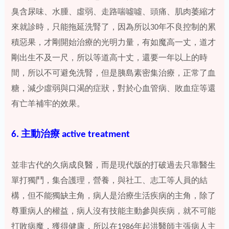
臭含尿味、水腫、虛弱、走路喘噓噓、頭痛、肌肉萎縮才
來就診時，只能拖延洗腎了，因為所以30年不良控制的累
積惡果，才剛開始治療的光明力量，有如魔高一丈，道才
剛出生不及一尺，所以等道高十丈，還要一年以上的時
間，所以不可避免洗腎，但是胰島素密集治療，正常了血
糖，減少虛弱與口渴的症狀，對於心血管病、敗血症等還
有亡羊補牢的效果。
6. 主動治療 active treatment
並非古代的久病成良醫，而是現代版的打破過去只靠醫生
單打獨鬥，集合護理，營養，與社工、志工等人員的結
構，但不能獨缺主角，病人是治療生活疾病的主角，除了
尊重病人的權益，病人沒有技能主動參與疾病，就不可能
打敗病魔，獲得健康，所以在1986年起洪醫師主張病人主