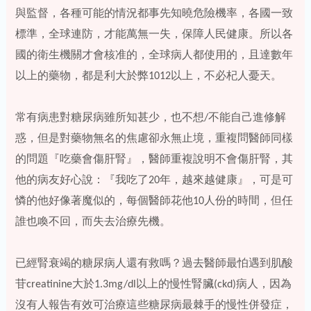
與監督，各種可能的情況都事先知曉危險機率，各國一致
標準，全球連防，才能萬無一失，保障人民健康。所以各
國的衛生機關才會核准的，全球病人都使用的，且達數年
以上的藥物，都是利大於弊1012以上，不必杞人憂天。
常有病患對糖尿病雖所知甚少，也不想/不能自己進修解
惑，但是對藥物無名的焦慮卻永無止境，重複問醫師同樣
的問題『吃藥會傷肝腎』，醫師重複說明不會傷肝腎，其
他的病友好心說：『我吃了20年，越來越健康』，可是可
憐的他好像著魔似的，每個醫師花他10人份的時間，但任
誰也喚不回，而失去治療先機。
已經腎衰竭的糖尿病人還有救嗎？過去醫師最怕遇到肌酸
苷creatinine大於1.3mg/dl以上的慢性腎臟(ckd)病人，因為
沒有人報告有效可治療這些糖尿病最棘手的慢性併發症，