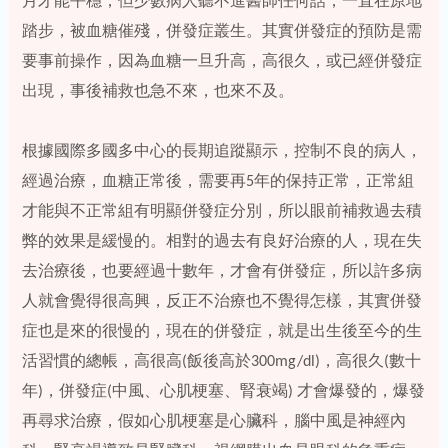
月才能平穩，但少數病人聽不進醫師任何話，一直在原地
踏步，被血糖催殘，併發症叢生。其實併發症的預防是需
要事前操作，因為血糖一旦升高，高很久，或已經併發症
出現，事後補救也急不來，也來不及。
根據國際多國多中心的長期追蹤顯示，控制不良的病人，
經過治療，血糖正常後，需要再5年的保持正常，正常組
才能與不正常組有明顯併發症分別，所以眼前補救過去積
弊的效果是緩慢的。相對的過去有良好治療的人，現在失
去治療後，也要經過十數年，才會有併發症，所以許多病
人就會覺得很高興，反正不治療也不覺得怎樣，其實併發
症也是來的很慢的，現在的併發症，就是出生後至今的生
活習慣的總帳，高很高(飯後高於300mg/dl)，高很久(數十
年)，併發症(中風、心肌梗塞、腎衰竭) 才會爆發的，爆發
再尋求治療，假如心肌梗塞是心臟科，腦中風是神經內