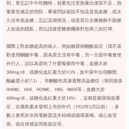
則，更忘記中午吃麵時，就要先注意熱量比便當不足，熱
量要先補足的預防，事後問診卻說不知這是低血糖，或太
久沒有低血糖，忘記這個情況，或是其它企圖掩飾不願被
人知道的隱私，所以請接受醫療團隊對您再三的叮嚀。
國際上對血糖超高的病人，例如糖尿病酮酸血症（我不喜
歡使用酮酸中毒，因為原文沒有中毒，另一方面中毒會使
外行人，誤以為是吃了什麼毒藥而中毒，血糖大於
300mg/dl，或糖化血紅素大於9.5%，血中尿中出現酮體、
酸鹼度小於7.3）、非酮酸性高滲透壓高血糖症（簡寫很多
HHNKC、HHS、HONKC、HNS、NKHS等，血糖大於
600mg/dl，或糖化血紅素大於14%），這都是糖尿病急重
症，在胰島素未發明上市的年代（1922年2月以前），多
數人會死於水與電解質流失枯竭或循環衰竭、或心血管
病、或合併感染而敗血症等。