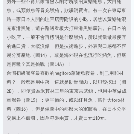
另外一些不肖店家還會以剛才所談的黃鰭鮪魚，大目鮪
魚，或類似魚等冒充黑鮪，欺騙消費者。有一次在東母東
路一家日本人開的理容店旁附設的小吃，居然以黃鰭鮪混
充東港黑鮪，還在路邊看板大打東港黑鮪廣告。在日本的
小吃店，一般不會再標明是什麼黑鮪，所以就當做最便宜
的進口貨，大概沒錯，但是技術進步，外表與口感都不容
易分辨產地（圖14）。或是海外現在也流行吃鮪魚，但底
是何種？真是挑戰（圖14A）！
台灣初級饕客最喜歡的negitoro蔥鮪魚腹卷，到已用和材
料？一般都是用中落！這就是肋骨間肉，以貝殼挖出（圖
2B），即使貴為米其林三星的東京吉武鮨，也用中落做成
軍艦卷（圖15）；更平價的，或以紅月魚，當作大toro材
料（圖16），但是像圖中的那麼大的軍艦卷，在日本公平
交易上不處罰，因為每盤兩貫，才賣日元110元。