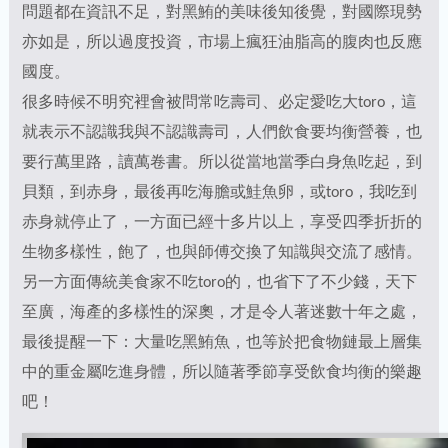
問題都在資訊不足，對黑鮪的美味後知後覺，對國際現勢
亦如是，所以過度投資，市場上瘋狂油脂高的腹肉也反應
國度。
很多時候不明究裡會被問常吃壽司、必定愛吃大toro，這
就表示不認識我與不認識壽司，人們飲食要均衡營養，也
要行萬里路，讀萬卷書。所以從當地當季白身魚吃起，到
貝類，到赤身，最後再吃海膽或鮭魚卵，或toro，我吃到
赤身就停止了，一方面已經十多片以上，享受四季折折的
生物多樣性，飽了，也與師傅交換了知識與交流了感情。
另一方面傳統美食家不吃toro的，也省下了不少錢，天下
至廣，海產的多樣性的深奧，才是令人著迷數十年之處，
最後提醒一下：大量吃黑鮪魚，也等於把食物鏈最上層集
中的重金屬吃進身體，所以隨著季節享受飲食均衡的樂趣
吧！