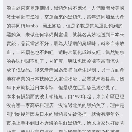
源自於東京奧運期間，黑鮪魚供不應求，人們新開發美國
波士頓近海漁獲，空運而來的黑鮪魚，當年連同加拿大產
的共同稱Jumbo，霸王鮪魚，但是多數是釣魚運動釣到的
黑鮪魚，未做任何準備與處理，就莫名其妙地送到日本來
賣錢，品質當然不好，最為人詬病的臭腥味，就來自未放
血，二來顏色也不夠紅，還時常氧化成鐵灰紅，當然鮪魚
的香味也聞不到了，甘鮮度、酸味也因冷凍不當而流失，
成了低級品。後來漸漸因為濫捕而產生規制，另一方面產
地有專業的日本技師進入處理物流，品質就漸漸提高，幾
年下來就接近日本水準，但是現在巨型魚已經少見了。
本來有損顏面的波士頓鮪魚，自1990年起，東京市區已經
沒有哪一家高級料理店，沒進過北美的黑鮪魚了，理由是
剛開始幾年因為日本的黑鮪最先被濫捕，就會有壞年冬，
市場上買不到日本近海的生鮮黑鮪魚，所以店家只好硬著