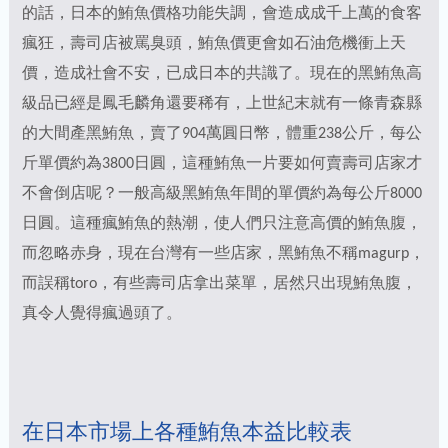
的話，日本的鮪魚價格功能失調，會造成成千上萬的食客
瘋狂，壽司店被罵臭頭，鮪魚價更會如石油危機衝上天
價，造成社會不安，已成日本的共識了。現在的黑鮪魚高
級品已經是鳳毛麟角還要稀有，上世紀末就有一條青森縣
的大間產黑鮪魚，賣了904萬圓日幣，體重238公斤，每公
斤單價約為3800日圓，這種鮪魚一片要如何賣壽司店家才
不會倒店呢？一般高級黑鮪魚年間的單價約為每公斤8000
日圓。這種瘋鮪魚的熱潮，使人們只注意高價的鮪魚腹，
而忽略赤身，現在台灣有一些店家，黑鮪魚不稱magurp，
而誤稱toro，有些壽司店拿出菜單，居然只出現鮪魚腹，
真令人覺得瘋過頭了。
在日本市場上各種鮪魚本益比較表