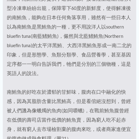
型冷凍車紛紛出籠，保障零下60度的新鮮度，使得解凍後
的南鮪魚，能夠在日本任何角落享用，雖然有一些日本人
以為南鮪魚是黑鮪魚的一種，更不用說洋人以southern
bluefin tuna(南藍鰭鮪魚)，儼然與北藍鰭鮪魚(Northern
bluefin tuna)的太平洋黑鮪、大西洋黑鮪魚形成一南二北的
印象，但是形態學、魚類分類學、食品營養學，甚至基因
定序都一一明白告訴我們，牠們是分別的三個物種，這是
英語人的說法。
南鮪魚的好吃在於濃郁的甘鮮味，腹肉在口中融化的快
感，因為其脂肪含量比黑鮪高，但是看倌絕沒想到，曾經
被人們譏為像蠟燭的魚肉(如同嚼蠟)，在戰前鮪魚腹曾經
在低價的壽司店當作低價的鮪魚賣，因為窮人吃不起赤
身，就有窮人去市場檢割棄的腹肉來吃，或者商家進便宜