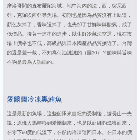
摩洛哥間的直布羅陀海域、地中海內的法，西，突尼西
亞，克羅埃西亞等魚場。初期也是因為品質沒有上軌道，
顏色灰掉了，香味退掉了，也失卻了甘鮮味與酸氣，成了
低價品。接著一連串的進步，以生鮮冷藏法空運，現在市
場上價格也不低，高級品與日本國產品品質接近了。台灣
的還是差一截，不知為何油滋滋的（圖20）？酸味與旨味
不夠是最為人詬病的。
愛爾蘭冷凍黑鮪魚
這是最新的魚場，這些船隊來自紐約受制後，據長山一夫
說：原班人馬轉移到愛爾蘭來，也是以延繩釣漁獲而來，
在零下60度的低溫下，在船內冷凍運回日本。在日本的價