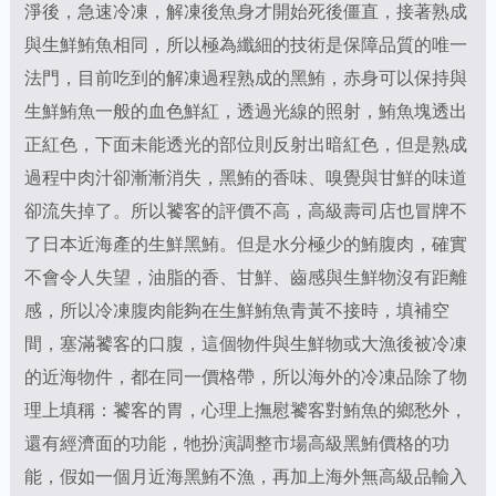
淨後，急速冷凍，解凍後魚身才開始死後僵直，接著熟成
與生鮮鮪魚相同，所以極為纖細的技術是保障品質的唯一
法門，目前吃到的解凍過程熟成的黑鮪，赤身可以保持與
生鮮鮪魚一般的血色鮮紅，透過光線的照射，鮪魚塊透出
正紅色，下面未能透光的部位則反射出暗紅色，但是熟成
過程中肉汁卻漸漸消失，黑鮪的香味、嗅覺與甘鮮的味道
卻流失掉了。所以饕客的評價不高，高級壽司店也冒牌不
了日本近海產的生鮮黑鮪。但是水分極少的鮪腹肉，確實
不會令人失望，油脂的香、甘鮮、齒感與生鮮物沒有距離
感，所以冷凍腹肉能夠在生鮮鮪魚青黃不接時，填補空
間，塞滿饕客的口腹，這個物件與生鮮物或大漁後被冷凍
的近海物件，都在同一價格帶，所以海外的冷凍品除了物
理上填稱：饕客的胃，心理上撫慰饕客對鮪魚的鄉愁外，
還有經濟面的功能，牠扮演調整市場高級黑鮪價格的功
能，假如一個月近海黑鮪不漁，再加上海外無高級品輸入