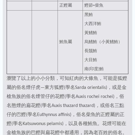
正鰹屬
鰹節=柴魚
黑鮪
大西洋鮪
黃鰭鮪
鮪魚屬
烏鰭鮪（小黃鰭鮪）
長鬚鮪
大目鮪
南(印度)鮪
瀏覽了以上的小小分類，可知紅肉的大條魚，可能是狐鰹
屬的俗名煙仔虎—東方狐鰹(學名Sarda orientalis)，或是金
槍魚族的俗名煙管仔的花鰹(學名Auxis rochei rochei)，俗
名憨煙的扁花鰹(學名Auxis thazard thazard)，或俗名三點
仔的巴鰹(學名Euthynnus affinis)，俗名柴魚的正鰹屬的正
鰹(學名Katsuwonus pelamis)，以及各種鮪魚。花煙可能在
金槍魚族的巴鰹與扁花鰹中都通用，因為老百姓的俗名。