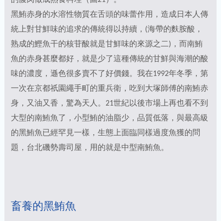
的腹肉做成熱食料理（圖21）。
黑鮪赤身的水溶性物質在舌頭的味蕾作用，造成日本人傳
統上對甘鮮味的追求的傳統得以持續，(海帶的麩胺酸，
熟成的鰹魚干的核苷酸就是甘鮮味的來源之二)，而南鮪
魚的赤身甚麼都好，就是少了這種傳統的甘鮮與海潮的酸
味的濃度，遜色很多賣不了好價錢。我在1992年冬季，第
一次在京都祇園繩手町的重兵衛，吃到大塚師傅的南鮪赤
身，又油又香，驚為天人。21世紀以後市場上再也看不到
大型的南鮪魚了，小型鮪的油脂少，品質低落，與最高級
的黑鮪魚已經罕見一樣，生態上面臨同樣過度魚獲的問
題，台北磯勢壽司屋，用的就是中型南鮪魚。
畜養的黑鮪魚