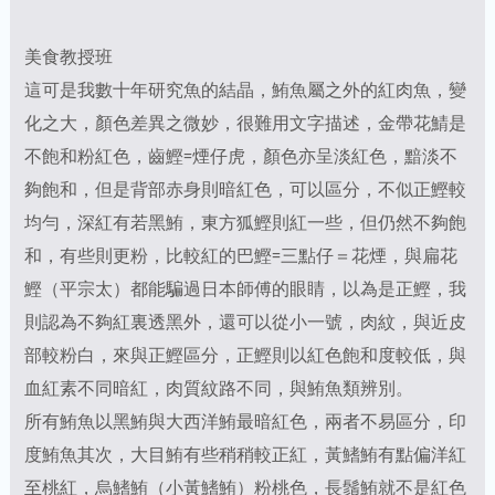
美食教授班
這可是我數十年研究魚的結晶，鮪魚屬之外的紅肉魚，變
化之大，顏色差異之微妙，很難用文字描述，金帶花鯖是
不飽和粉紅色，齒鰹=煙仔虎，顏色亦呈淡紅色，黯淡不
夠飽和，但是背部赤身則暗紅色，可以區分，不似正鰹較
均勻，深紅有若黑鮪，東方狐鰹則紅一些，但仍然不夠飽
和，有些則更粉，比較紅的巴鰹=三點仔＝花煙，與扁花
鰹（平宗太）都能騙過日本師傅的眼睛，以為是正鰹，我
則認為不夠紅裏透黑外，還可以從小一號，肉紋，與近皮
部較粉白，來與正鰹區分，正鰹則以紅色飽和度較低，與
血紅素不同暗紅，肉質紋路不同，與鮪魚類辨別。
所有鮪魚以黑鮪與大西洋鮪最暗紅色，兩者不易區分，印
度鮪魚其次，大目鮪有些稍稍較正紅，黃鰭鮪有點偏洋紅
至桃紅，烏鰭鮪（小黃鰭鮪）粉桃色，長鬚鮪就不是紅色