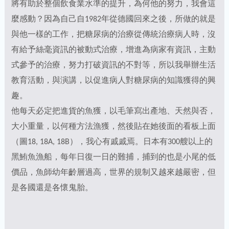
將有助於整個飲食業水準的提升，為何他的努力，我會這
麼感動？因為自己自1982年從德國回來之後，所做的就是
與他一樣的工作，把糖尿病的治療從傳統治療病人時，沒
有給予絲毫資訊的被動式治療，增進為病家有資訊，主動
式參予的治療，努力打破資訊的不對等，所以我舉辦生活
教育活動，與演講，以促進病人對糖尿病的知識獲得的興
趣。
他每天必定把進貨的魚獲，以毛筆寫出產地、天然與否，
大小重量，以何種方法漁獲，然後貼在她後面的看板上面
（圖18, 18A, 18B），我心有戚戚焉。日本有300艘以上的
黑鮪魚漁船，每年日復一日的難捕，捕到的也是小尾的低
價品，魚師幼年齡層過高，世界的規制又越來越嚴密，但
是各國還是各懷鬼胎。