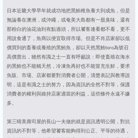
日本近畿大學早年就成功地把黑鮪稚魚養大到成魚，但是
無論養在澳洲，或沖繩，或奄美大島都有一股臭味，還有
那粉白的油花油到有點過頭，所以饕客連看都不看，更不
用說食通了，魚商以便宜取得市場。但是不肖店家卻以低
價買到的畜養或養殖的黑鮪魚，卻以天然黑鮪toro為號召
高價賣出，雖然有識之士一直有呼籲說：即使畜殖在海水
的黑鮪也不能稱天然，冷凍魚再好也不能冒充生鮮，要求
魚販、市場、店家都要對消費者公開，清楚表記與教導說
明，這是有識之士的努力，因為資訊的全然不對等，保護
消費者的權利與維持店家適當的利益，這些條件永遠不嫌
多。
第三晴美壽司屋的長山一夫做的就是資訊透明公開，對抗
資訊的不對等，他希望饕客能夠得到公正、平等的待遇，