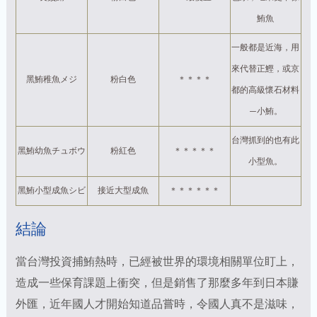
鮪魚
一般都是近海，用
來代替正鰹，或京
黑鮪稚魚メジ
粉白色
＊＊＊＊
都的高級懷石材料
—小鮪。
台灣抓到的也有此
黑鮪幼魚チュボウ
粉紅色
＊＊＊＊＊
小型魚。
黑鮪小型成魚シビ
接近大型成魚
＊＊＊＊＊＊
結論
當台灣投資捕鮪熱時，已經被世界的環境相關單位盯上，
造成一些保育課題上衝突，但是銷售了那麼多年到日本賺
外匯，近年國人才開始知道品嘗時，令國人真不是滋味，