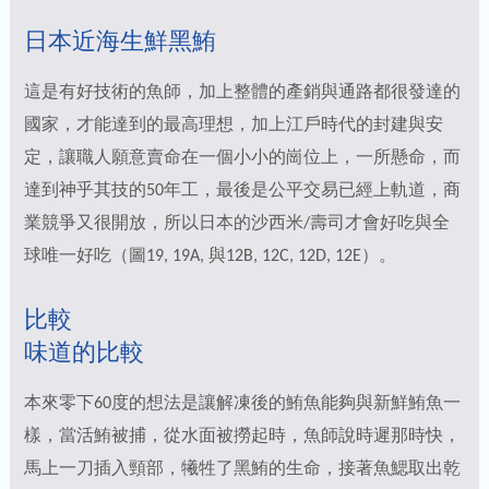
日本近海生鮮黑鮪
這是有好技術的魚師，加上整體的產銷與通路都很發達的
國家，才能達到的最高理想，加上江戶時代的封建與安
定，讓職人願意賣命在一個小小的崗位上，一所懸命，而
達到神乎其技的50年工，最後是公平交易已經上軌道，商
業競爭又很開放，所以日本的沙西米/壽司才會好吃與全
球唯一好吃（圖19, 19A, 與12B, 12C, 12D, 12E）。
比較
味道的比較
本來零下60度的想法是讓解凍後的鮪魚能夠與新鮮鮪魚一
樣，當活鮪被捕，從水面被撈起時，魚師說時遲那時快，
馬上一刀插入頸部，犧牲了黑鮪的生命，接著魚鰓取出乾