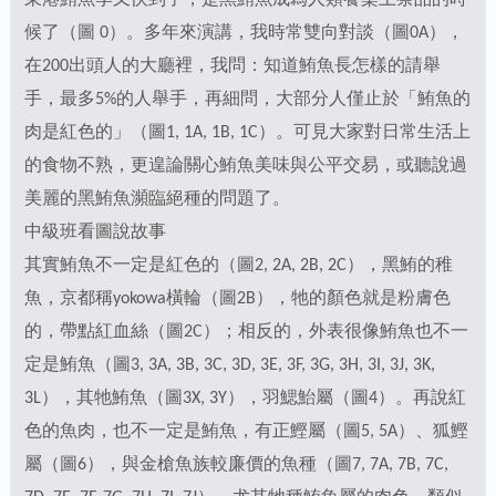
東港鮪魚季又快到了，是黑鮪魚成為人類餐桌上祭品的時
候了（圖 0）。多年來演講，我時常雙向對談（圖0A），
在200出頭人的大廳裡，我問：知道鮪魚長怎樣的請舉
手，最多5%的人舉手，再細問，大部分人僅止於「鮪魚的
肉是紅色的」（圖1, 1A, 1B, 1C）。可見大家對日常生活上
的食物不熟，更遑論關心鮪魚美味與公平交易，或聽說過
美麗的黑鮪魚瀕臨絕種的問題了。
中級班看圖說故事
其實鮪魚不一定是紅色的（圖2, 2A, 2B, 2C），黑鮪的稚
魚，京都稱yokowa橫輪（圖2B），牠的顏色就是粉膚色
的，帶點紅血絲（圖2C）；相反的，外表很像鮪魚也不一
定是鮪魚（圖3, 3A, 3B, 3C, 3D, 3E, 3F, 3G, 3H, 3I, 3J, 3K,
3L），其牠鮪魚（圖3X, 3Y），羽鰓鮐屬（圖4）。再說紅
色的魚肉，也不一定是鮪魚，有正鰹屬（圖5, 5A）、狐鰹
屬（圖6），與金槍魚族較廉價的魚種（圖7, 7A, 7B, 7C,