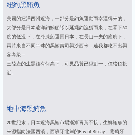
紐約黑鮪魚
美國的紐澤西州近海，一部分是釣魚運動而幸運得來的，
大部分是日本遠洋釣鮪船隊以延繩釣漁獲而來，在零下60
度的低溫下，在冷凍船運回日本，在長山一夫的庖廚下，
兩片來自不同半球的黑鮪壽司與沙西米，連我都吃不出與
參考級—
三陸產的生黑鮪有何高下，可見品質已經劃一，價格也接
近。
地中海黑鮪魚
20世紀末，日本近海黑鮪市場漸漸青黃不接，生鮮鮪魚的
來源指向法國西濱，西班牙北岸的Bay of Biscay、葡萄牙