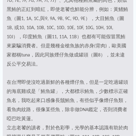
7D, 7E, 7F, 7G, 7H, 7I, 7J）、尤其牠種鮪魚屬的肉色，類似
黑鮪的正紅到暗紅，即使老饕也鮮能分辨，例如：黃鰭鮪
魚（圖1, 1A, 1C,與9, 9A, 9B, 9C, 9D, 9E），大目鮪魚（圖
1B, 或10, 10A, 10B, 10C, 10D, 10E, 10F, 10G, 10H, 10I,
10J），印度鮪魚（圖11, 11A, 11B）也都有可能假冒黑鮪
來蒙騙消費者。但是幾種金槍魚族的赤身(背肉)，歐美國
家都稱tuna，因此同族煙仔魚做成罐頭（圖8），並未違
反公平交易法。
在台灣即使沒吃過新鮮的各種煙仔魚，但是一定吃過罐頭
的海底雞或是「鮪魚罐」，大都標示鮪魚，少數標示正確
魚名，我吃起來口感像長鬚鮪魚，有些似乎像煙仔魚類，
看魚肉紋路，很像某些魚，除非做DNA鑑定，否則消費者
啞巴吃黃蓮。
立志老饕的讀者，對於色彩學，光學的基本認識有助於肉