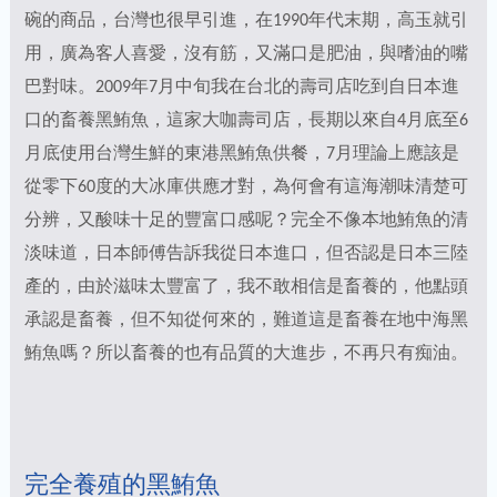
碗的商品，台灣也很早引進，在1990年代末期，高玉就引
用，廣為客人喜愛，沒有筋，又滿口是肥油，與嗜油的嘴
巴對味。2009年7月中旬我在台北的壽司店吃到自日本進
口的畜養黑鮪魚，這家大咖壽司店，長期以來自4月底至6
月底使用台灣生鮮的東港黑鮪魚供餐，7月理論上應該是
從零下60度的大冰庫供應才對，為何會有這海潮味清楚可
分辨，又酸味十足的豐富口感呢？完全不像本地鮪魚的清
淡味道，日本師傅告訴我從日本進口，但否認是日本三陸
產的，由於滋味太豐富了，我不敢相信是畜養的，他點頭
承認是畜養，但不知從何來的，難道這是畜養在地中海黑
鮪魚嗎？所以畜養的也有品質的大進步，不再只有痴油。
完全養殖的黑鮪魚