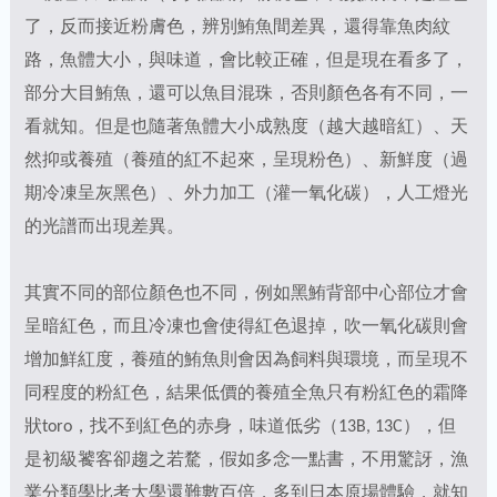
了，反而接近粉膚色，辨別鮪魚間差異，還得靠魚肉紋
路，魚體大小，與味道，會比較正確，但是現在看多了，
部分大目鮪魚，還可以魚目混珠，否則顏色各有不同，一
看就知。但是也隨著魚體大小成熟度（越大越暗紅）、天
然抑或養殖（養殖的紅不起來，呈現粉色）、新鮮度（過
期冷凍呈灰黑色）、外力加工（灌一氧化碳），人工燈光
的光譜而出現差異。
其實不同的部位顏色也不同，例如黑鮪背部中心部位才會
呈暗紅色，而且冷凍也會使得紅色退掉，吹一氧化碳則會
增加鮮紅度，養殖的鮪魚則會因為飼料與環境，而呈現不
同程度的粉紅色，結果低價的養殖全魚只有粉紅色的霜降
狀toro，找不到紅色的赤身，味道低劣（13B, 13C），但
是初級饕客卻趨之若騖，假如多念一點書，不用驚訝，漁
業分類學比考大學還難數百倍，多到日本原場體驗，就知