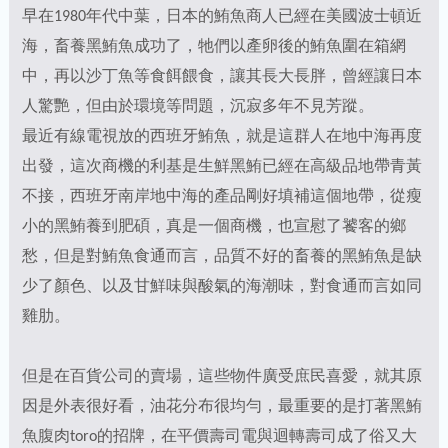
早在1980年代中葉，日本的鮪魚商人已經在美國波士頓近
海，畜養黑鮪魚成功了，牠們以產卵後的鮪魚圍在箱網
中，再以沙丁魚等食餌餵食，讓其長大長胖，曾經讓日本
人驚艷，但由於環境等問題，沉寂多年不見芳蹤。
最近有線電視放的西班牙鮪魚，就是這群人在地中海再度
出發，這次商機的利基是生鮮黑鮪已經在高級品地帶青黃
不接，西班牙南岸地中海的產品剛好填補這個地帶，從瘦
小的黑鮪養到肥碩，真是一個商機，也宣慰了饕客的鄉
愁，但是對鮪魚食通而言，品質不好的畜養的黑鮪魚是缺
少了顏色、以及甘鮮味與酸氣的海潮味，對食通而言如同
雞肋。
但是在百貨公司的賣場，這些物件廣受庶民喜愛，就其原
因是外表很好看，油花分布很均勻，最重要的是打著黑鮪
魚腹肉toro的招牌，在平價壽司電與迴轉壽司成了俗又大