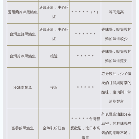
邊緣正紅，中心暗
愛爾蘭冷凍黑鮪魚
＊＊＊＊＊（＊）
等同最高
紅
邊緣正紅，中心暗
香味覺，嗅覺與甘
台灣生鮮黑鮪魚
＊＊＊＊＊＊
紅
鮮的味道較少
香味覺，嗅覺與甘
台灣冷凍黑鮪魚
接近
＊＊＊＊＊
鮮的味道流失
赤身較油，少了傳
統的甘鮮與海潮的
冷凍南鮪魚
接近
＊＊＊＊＊
酸味，腹肉則非常
油脂豐富
外表豐富油脂分布
＊＊＊＊＊台灣很
緻密，甘鮮味與酸
畜養的黑鮪魚
全魚乳粉紅色
受歡迎，比日本高
氣的海潮味不足，
價賣