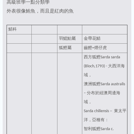
高級班學一點分類學
外表很像鮪魚，而且是紅肉的魚
鯖科
羽鰓鮐屬
金帶花鯖
狐鰹屬
齒鰹=煙仔虎
西方狐鰹Sarda sarda
(Bloch,1793) - 大西洋海
域，
澳洲狐鰹Sarda australis
– 分布於紐澳周邊海
域，
Sarda chiliensis－ 東太平
洋，亞種有：
智利狐鰹Sarda c.