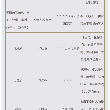
如同嚼蠟
養殖的黑鮪魚（奄
＊＊＊＊假冒天然
有一股臭味，仿冒
美、沖繩、澳洲、
全魚乳粉紅色
來高賣
賣給不識貨的客人
西班牙、墨西哥）
油度低，甘鮮味
低，肉質密度不
黃鰭鮪
洋紅色
＊＊＊已不再廉價
夠，沒有口感，大
型魚冬季也有toro
似黑鮪，卻無香味
覺，嗅覺與甘鮮的
大目鮪
正紅色
＊＊＊
味道。但有肌膜紋
路，沒有toro。
看來不像鮪魚的粉
長鬚鮪
粉白色
＊最便宜
色系，吃來更不像