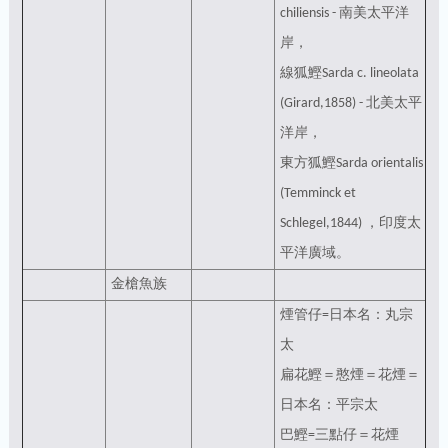
chiliensis - 南美太平洋
岸，
線狐鰹Sarda c. lineolata
(Girard,1858) - 北美太平
洋岸，
東方狐鰹Sarda orientalis
(Temminck et
Schlegel,1844) ，印度太
平洋廣域。
金槍魚族
煙管仔=日本名：丸宗
太
扁花鰹＝憨煙＝花煙＝
日本名：平宗太
巴鰹=三點仔＝花煙