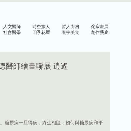
人文醫師
時空旅人
哲人廚房
侘寂畫展
社會醫學
四季花曆
寰宇美食
創作藝廊
建德醫師繪畫聯展 逍遙
。糖尿病一旦得病，終生相隨；如何與糖尿病和平