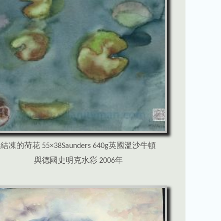
結凍的荷花 55×38Saunders 640g英國溫沙牛頓
與德國史明克水彩 2006年