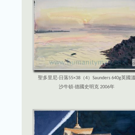
聖多里尼-日落55×38（4）Saunders 640g英國
沙牛頓-德國史明克 2006年