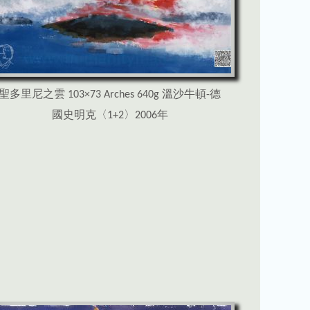
聖多里尼之雲 103×73 Arches 640g 溫沙牛頓-德
國史明克〈1+2〉2006年