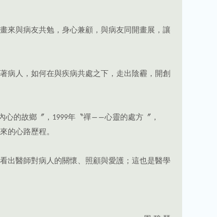
畫來與病友共勉，身心兼顧，與病友同開畫展，讓
著病人，如何在與疾病共處之下，走出陰霾，開創
內心的故鄉〞，1999年〝禪――心靈的處方〞，
走來的心路歷程。
看出醫師對病人的關懷、照顧與愛護；這也是醫學