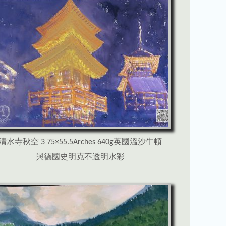
清水寺秋空 3 75×55.5Arches 640g英國溫沙牛頓
與德國史明克不透明水彩