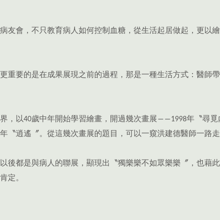
病友會，不只教育病人如何控制血糖，從生活起居做起，更以繪
更重要的是在成果展現之前的過程，那是一種生活方式：醫師帶
，以40歲中年開始學習繪畫，開過幾次畫展――1998年〝尋覓
2006年〝逍遙〞。從這幾次畫展的題目，可以一窺洪建德醫師一路
以後都是與病人的聯展，顯現出〝獨樂樂不如眾樂樂〞，也藉此
肯定。