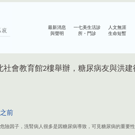
最新消息
一七美生活診
人文無涯
與聲明
所・門診
生命短暫
日於臺北社會教育館2樓舉辦，糖尿病友與洪
之前
危險因子，洗腎病人很多是因糖尿病導致，可見糖尿病的重要性