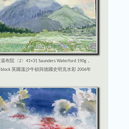
湯布院〈2〉41×31 Saunders Waterford 190g，
block 英國溫沙牛頓與德國史明克水彩 2006年