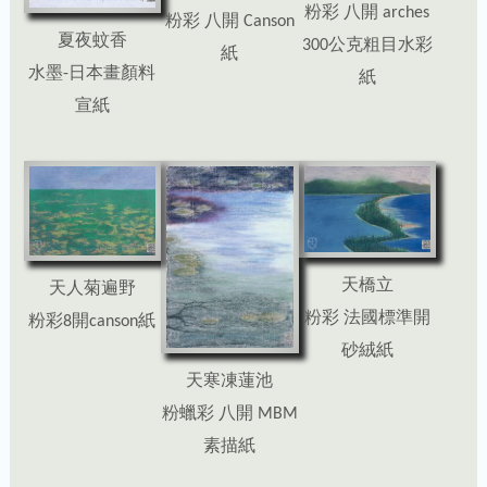
粉彩 八開 arches
粉彩 八開 Canson
夏夜蚊香
300公克粗目水彩
紙
水墨-日本畫顏料
紙
宣紙
天橋立
天人菊遍野
粉彩 法國標準開
粉彩8開canson紙
砂絨紙
天寒凍蓮池
粉蠟彩 八開 MBM
素描紙