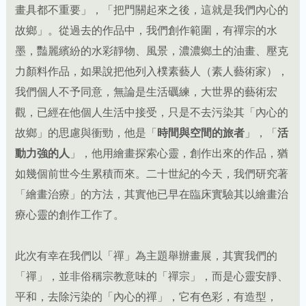
畫具都不重要」，「把門關起來之後，這就是我們內心的
故鄉」。從過去的作品中，我們創作範圍，有禪宗的水
墨，豔麗繽紛的水彩靜物、風景，濃濃鄉土的油畫、壓克
力顏料作品，如果說把他列入樸素藝人（素人藝術家），
我們個人不予同意，無論是生活礪練，大世界的藝術宏
觀，已經在他個人生活中接受，只是不去污染其「內心的
故鄉」的思慮與衝勁，他是「
時間與空間的旅者
」，「
活
動力強的人
」，他用繪畫探索心靈，創作出來的作品，猶
如幾個前世今生累積而來。二十世紀的今天，我們研究著
「繪畫治療」的方法，其實他已早在臨床實驗其以繪畫治
療心靈的創作工作了。
此次有幸在我們以「禪」為主題舉辦畫展，其實我們的
「禪」，並非俗稱宗教意味的「禪宗」，而是心靈安靜、
平和，去除污染的「內心的禪」，它有色彩，有造型，