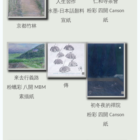
仁和寺茶會
人生習作
粉彩 四開 Canson
水墨-日本話顏料
紙
宣紙
京都竹林
來去行義路
傳
粉蠟彩 八開 MBM
素描紙
初冬夜的禪院
粉彩 四開 Canson
紙