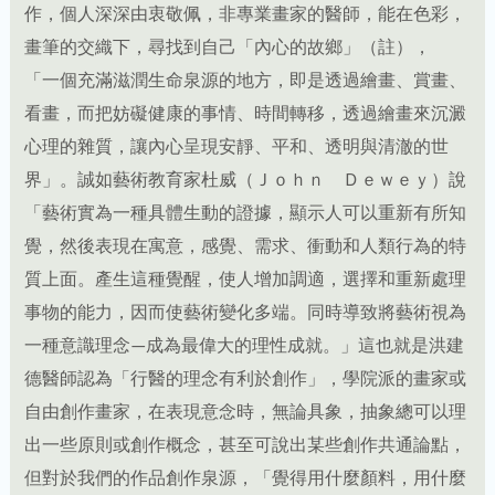
作，個人深深由衷敬佩，非專業畫家的醫師，能在色彩，
畫筆的交織下，尋找到自己「內心的故鄉」（註），
「一個充滿滋潤生命泉源的地方，即是透過繪畫、賞畫、
看畫，而把妨礙健康的事情、時間轉移，透過繪畫來沉澱
心理的雜質，讓內心呈現安靜、平和、透明與清澈的世
界」。誠如藝術教育家杜威（Ｊｏｈｎ Ｄｅｗｅｙ）說
「藝術實為一種具體生動的證據，顯示人可以重新有所知
覺，然後表現在寓意，感覺、需求、衝動和人類行為的特
質上面。產生這種覺醒，使人增加調適，選擇和重新處理
事物的能力，因而使藝術變化多端。同時導致將藝術視為
一種意識理念—成為最偉大的理性成就。」這也就是洪建
德醫師認為「行醫的理念有利於創作」，學院派的畫家或
自由創作畫家，在表現意念時，無論具象，抽象總可以理
出一些原則或創作概念，甚至可說出某些創作共通論點，
但對於我們的作品創作泉源，「覺得用什麼顏料，用什麼