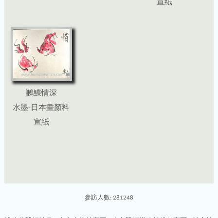
宣紙
鶼鰈情深
水墨-日本畫顏料
宣紙
參訪人數: 281248