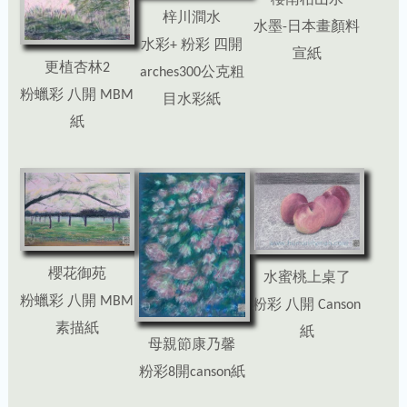
櫻南枯山水
梓川澗水
水墨-日本畫顏料
水彩+ 粉彩 四開
宣紙
更植杏林2
arches300公克粗
粉蠟彩 八開 MBM
目水彩紙
紙
櫻花御苑
水蜜桃上桌了
粉蠟彩 八開 MBM
粉彩 八開 Canson
素描紙
紙
母親節康乃馨
粉彩8開canson紙