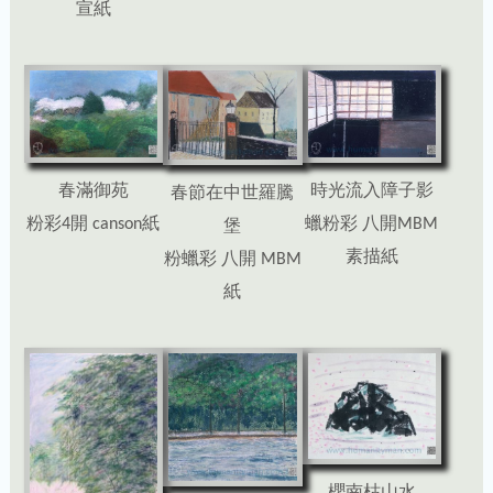
宣紙
時光流入障子影
春滿御苑
春節在中世羅騰
蠟粉彩 八開MBM
粉彩4開 canson紙
堡
素描紙
粉蠟彩 八開 MBM
紙