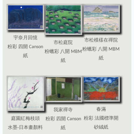
宇奈月回憶
市松模樣在禪院
市松庭院
粉彩 四開 Canson
粉蠟彩 八開 MBM
粉蠟彩 八開 MBM
紙
紙
紙
春滿
我家禪寺
粉彩 法國標準開
庭園紅梅枝頭
粉彩 四開 Canson
砂絨紙
水墨-日本畫顏料
紙