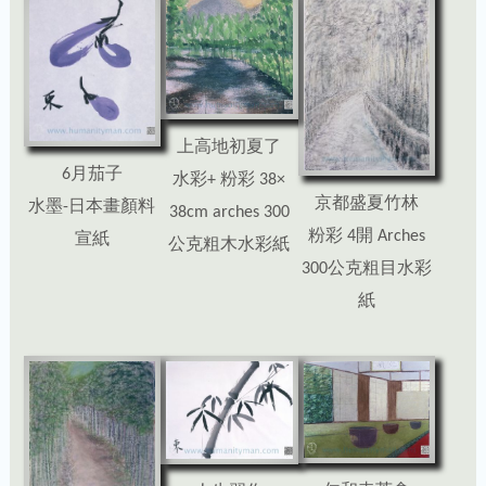
上高地初夏了
6月茄子
水彩+ 粉彩 38×
京都盛夏竹林
水墨-日本畫顏料
38cm arches 300
粉彩 4開 Arches
宣紙
公克粗木水彩紙
300公克粗目水彩
紙