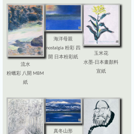
海洋母親
nostalgia 粉彩 四
玉米花
開 日本粉彩紙
水墨-日本畫顏料
流水
宣紙
粉蠟彩 八開 MBM
紙
真冬山形