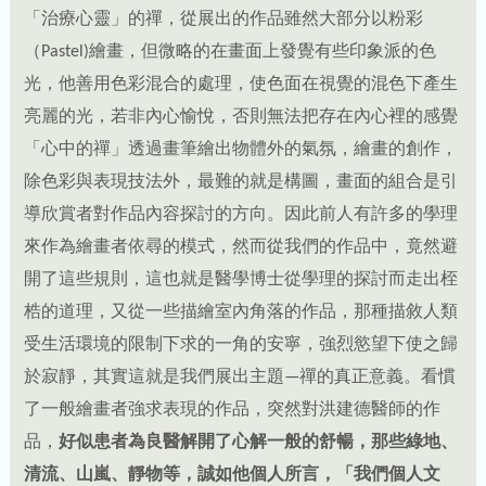
「治療心靈」的禪，從展出的作品雖然大部分以粉彩
（Pastel)繪畫，但微略的在畫面上發覺有些印象派的色
光，他善用色彩混合的處理，使色面在視覺的混色下產生
亮麗的光，若非內心愉悅，否則無法把存在內心裡的感覺
「心中的禪」透過畫筆繪出物體外的氣氛，繪畫的創作，
除色彩與表現技法外，最難的就是構圖，畫面的組合是引
導欣賞者對作品內容探討的方向。因此前人有許多的學理
來作為繪畫者依尋的模式，然而從我們的作品中，竟然避
開了這些規則，這也就是醫學博士從學理的探討而走出桎
梏的道理，又從一些描繪室內角落的作品，那種描敘人類
受生活環境的限制下求的一角的安寧，強烈慾望下使之歸
於寂靜，其實這就是我們展出主題—禪的真正意義。看慣
了一般繪畫者強求表現的作品，突然對洪建德醫師的作
品，
好似患者為良醫解開了心解一般的舒暢，那些綠地、
清流、山嵐、靜物等，誠如他個人所言，「我們個人文