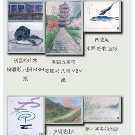
四破魚
水墨-粉彩 宣紙
初雪松山水
君臨五重塔
粉蠟彩 八開 MBM
粉蠟彩 八開 MBM
紙
紙
夢裡初春的池塘
夕陽芝山2