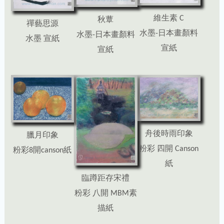
維生素 C
秋蕈
禪藝思源
水墨-日本畫顏料
水墨-日本畫顏料
水墨 宣紙
宣紙
宣紙
舟後時雨印象
臘月印象
粉彩 四開 Canson
粉彩8開canson紙
紙
臨蹲距存宋禮
粉彩 八開 MBM素
描紙