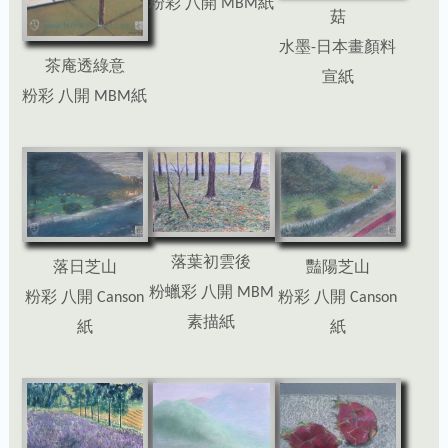
粉彩 八開 MBM紙
菇
水墨-日本畫顏料
茶庵透綠意
宣紙
粉彩 八開 MBM紙
落葉初雲後
豔陽芝山
落日芝山
粉蠟彩 八開 MBM
粉彩 八開 Canson
粉彩 八開 Canson
素描紙
紙
紙