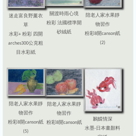
關渡時雨心境
陪老人家水果靜
迷走富良野薰衣
粉彩 法國標準開
物習作
草
砂絨紙
粉彩8開canson紙
水彩+ 粉彩 四開
(2)
arches300公克粗
目水彩紙
陪老人家水果靜
陪老人家水果靜
物習作
物習作
鶼鰈情深
粉彩8開canson紙
粉彩8開canson紙
水墨-日本畫顏料
(5)