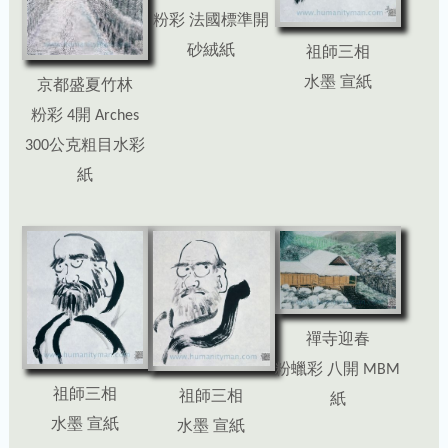
粉彩 法國標準開
砂絨紙
祖師三相
水墨 宣紙
京都盛夏竹林
粉彩 4開 Arches
300公克粗目水彩
紙
禪寺迎春
粉蠟彩 八開 MBM
祖師三相
祖師三相
紙
水墨 宣紙
水墨 宣紙