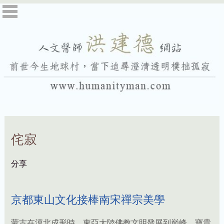
侘寂
京都東山文化接棒南宋禪宗美學
蒙古在漠北成形時，東亞大陸佛教文明發展到巔峰，寶貴
的兩宋人文與藝術遺產，被蒙古襲來的鐵騎摧毀，文人僧
侶抱書東渡，乘桴於海，東海上難民如織，日本鎌倉幕府