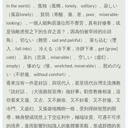
looking），一個人能夠居遜位而不覺苦，真有好修養，或
是強敵虎視之下的生存之道？，因為怕被宰掉的出頭
鳥）、切ない（難受，sad and painful）、落ち込む（墜
入，fall into）、冷える（冷下來，冷靜下來，get [grow]
cold）、哀れ（悲哀，miserable）、空しい（虛幻，
empty）、惨めな（慘、wretched, meserable）、慰めのな
い（不舒服、without comfort）。
看來沒有一件是好話，與現代人，甚至現代台灣主流佛教
『說好話，（大張旗鼓宣傳）做好事』勸世教條相違，這
些看來又遜、又古、又不媚俗、又不好看、又不舒服、又
冷門、又虛幻、又孤僻地獨樹一格，受到禪師智慧的開
導，轉身變成現世上下交征利中，極端珍貴、可遇不可求
的境界，進而影響到知識人的集體審美觀，形成群體的美
感。
轉成台灣目前年輕人的語彙大約可以這麼說：長得不只不