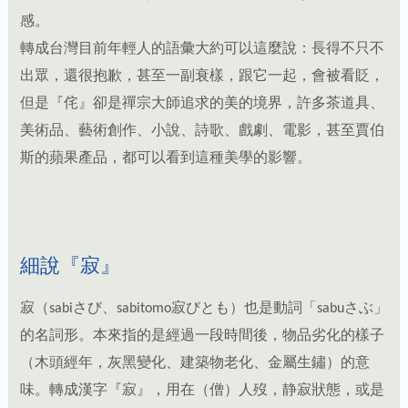
出眾，還很抱歉，甚至一副衰樣，跟它一起，會被看貶，
但是『侘』卻是禪宗大師追求的美的境界，許多茶道具、
美術品、藝術創作、小說、詩歌、戲劇、電影，甚至賈伯
斯的蘋果產品，都可以看到這種美學的影響。
細說『寂』
寂（sabiさび、sabitomo寂びとも）也是動詞「sabuさぶ」
的名詞形。本來指的是經過一段時間後，物品劣化的樣子
（木頭經年，灰黑變化、建築物老化、金屬生鏽）的意
味。轉成漢字『寂』，用在（僧）人歿，静寂狀態，或是
金屬久放後，產生綠鏽，日本漢字寫成『錆』＝英語
patina。
許多人認為始作甬者是1330年出場的『徒然草』，作者是