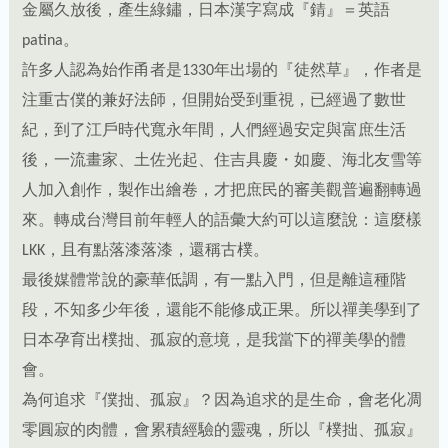
注重古僕的兼好法師，但開始受到重視，已經過了數世
紀，到了江戶時代寬永年間，人們經過安定與富庶生活
後，一流畫家、土佐光起、住吉具慶・如慶、海北友雪等
人加入創作，製作出繪卷，才把庶民的審美觀普遍翻轉過
來。轉成台灣目前年輕人的語彙大約可以這麼說：這麼樣
LKK，且有點落漆落漆，還稱古樸。
最後媒體常說的豪華低調，有一點入門，但是離這種階
段，不知多少年後，還能不能修成正果。所以禪美學到了
日本孕育出樸拙、孤寂的意境，是我當下的禪美學的體
會。
為何追求『僕拙、孤寂』？因為追求的是生命，會老化凋
零圓寂的肉體，會累積經驗的靈魂，所以『樸拙、孤寂』
就是人，所為之事，就是人文吧。