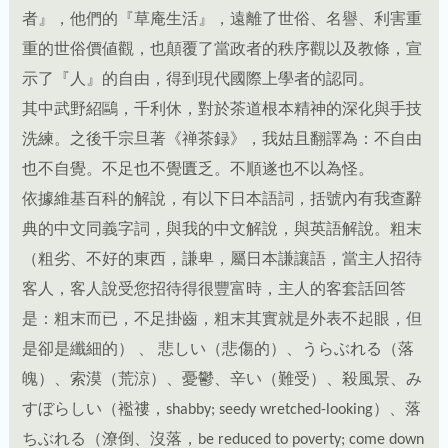
示了『人』的自由，得到現代國際上學者的認同。
其中武野紹鷗，千利休，對於茶道根本精神的深化與手技
洗練。之後千宗旦著《禅茶録》，我姑且翻譯為：不自由
也不自覺。不足也不覺匱乏。不順遂也不以為怪。
依據維基百科的解說，有以下日本語詞，括號內有我查辭
典的中文同義字詞，與我的中文解說，與英語解說。粗末
（粗劣、不好的東西，謙卑，屬日本謙讓語，當主人招待
客人，客人說受您招待得很豐富時，主人的客套話回答
是：粗末而已，不足掛齒，粗末其實就是外表不起眼，但
是卻是纖細的） 、 悲しい（悲傷的）、うらぶれる（落
魄）、索漠（荒涼）、憂鬱、辛い（難受）、殺風景、み
すぼらしい（襤䄛，shabby; seedy wretched-looking）、落
ちぶれる（潦倒、沒落，be reduced to poverty; come down
in the world）、孤独（孤獨，lonely、solitary）、寂しい
（孤寂lonely）、貧弱（寒酸、遜、差，poor、miserable-