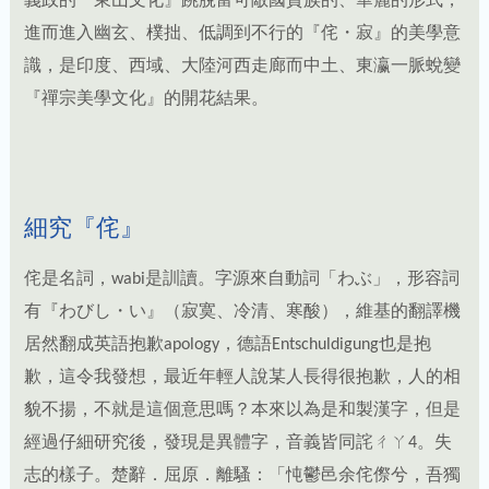
『禪宗美學文化』的開花結果。
細究『侘』
侘是名詞，wabi是訓讀。字源來自動詞「わぶ」，形容詞
有『わびし・い』（寂寞、冷清、寒酸），維基的翻譯機
居然翻成英語抱歉apology，德語Entschuldigung也是抱
歉，這令我發想，最近年輕人說某人長得很抱歉，人的相
貌不揚，不就是這個意思嗎？本來以為是和製漢字，但是
經過仔細研究後，發現是異體字，音義皆同詫ㄔㄚ4。失
志的樣子。楚辭．屈原．離騷：「忳鬱邑余侘傺兮，吾獨
窮困乎此時也。」三國．魏．曹丕．曹蒼舒誄：「兼悲增
傷，侘傺失氣。」