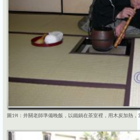
圖19I：井關老師準備晚飯，以鐵鍋在茶室裡，用木炭加熱