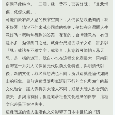
可能由於衣錦人忌的狹窄空間下，人們多想以低調的：我
不好運，情況不佳來減少同儕的嫉妒，例如在台灣問人生
意好嗎？我時常得到的答案：花花的，台灣話意為：有但
是不多，勉強餬口之意。就像台灣過去取子女名，許多以
『醜』或諸多不雅文字，或發音，其意義可能怕人忌天
忌，是一樣的道理。我自小也在這種文化圈長大，閩南到
台灣這一系列人民保留元代以前文化特色，與明清代以
後，新的文化，取名與想法也不同，所以這就是隔代如隔
山的現象。目前這種謙讓與低調到不行的文化與38年的新
文化融合，讓人覺得與大陸人不同，或是大陸人對台灣的
讚美，多與這有關，但是隨著社會文化經濟的衝擊，這種
文化差異正在消失中。
這種隱居的哲人生活也充分影響了日本中世紀的『隱
者』，他們的『草庵生活』，遠離了世俗、名譽、利害重
重的世俗價値觀，也顛覆了當政者的秩序觀以及教條，宣