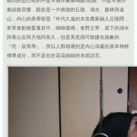
有草食動物畜養其中，呦呦鹿鳴，食野之苹，底下的湖水
與青山去與天地同長久，但是美意識可能建在抽象的
『侘・寂美學』，所以人類相通的是內心深處的基本神經
傳導成分，而不是在於花花綠綠的末節語言。