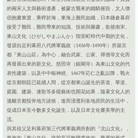
接受了難民，難民帶來的知識、技術與圖書，銜接南宋。
東山文化（ひがしやまぶんか）指室町時代中期的文化，
發源自足利幕府八代將軍義政（1436年-1490年）所築京
都『東山山莊』為中心，融合武家、公家、禪僧等文化而
再發展出來的新文化。慈照寺（銀閣寺）為東山文化的代
表性建築，以及中中樞神經。1467年応仁之亂以降，戰火
從京都朝廷已延續人間，從京都東山誕生的茶道、華道、
庭園、建築、連歌等多樣藝術也開花結果，隨著文化人的
逃離京都投奔地方諸侯，進而浸透到各地庶民的生活中，
促成日本至今數多文化誕生，以及日本文化審美學的主
流。
與其祖父足利幕府第三代將軍義満所創的『北山文化』，
義政的『東山文化』跳脫富可敵國貴族的、華麗的形式，
進而進入幽玄、樸拙、低調到不行的『侘・寂』的美學意
識，是印度、西域、大陸河西走廊而中土、東瀛一脈蛻變