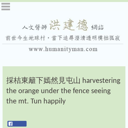
採桔東籬下嫣然見屯山 harvestering
the orange under the fence seeing
the mt. Tun happily