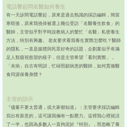
電話響起問名醫如何養生
有一天診間電話響起，原來是過去熟識的採訪編輯，簡當
寒暄後，原來我僥倖被選上幾位受訪「名醫養生飲食」的
醫師，主管似乎對平時說教病人的繁忙「名醫」私密養生
方法，特別有興趣。 老友要求看我養生實際怎麼吃？醫師
的隱私，一直是媒體與民眾好奇的話題，企劃案似乎有滿
足人類窺視慾望的樣子，但是主管希望「看到實際」，
「未病」自古有明訓，忙碌照顧病患的醫師，如何貫徹醫
食同源保養身體？
主管的訓示
『儘量不要太普通，或大家都知道』：主管要求採訪編輯
寫出有新意的，這可讓我倆有一點壓力。這裡我心裡就涼
了一半，也因為多數人一直拘泥於『特別』，而忽略了養