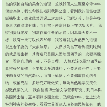
當的樸拙自然的美食的道理，並以我個人生涯至今帶50年
便當為例，我也帶採訪者到我辦公室，看到我的便當從蒸
飯機取出，雖然蔬菜經過二次加熱，已經泛黃，但是午餐
我還吃得津津有味，而且留下便當與我正在吃飯照片。 我
特別提醒老友，別當作養生餐的示範，因為每天都不一
樣，沒有一天可以代表50年，我說這就是自然界的道理，
就是老子說的『大象無形』，人們以為當下看到摸到吃到
的就是養生餐，其實這只是因人因地因四季的一次觀察機
會，看到真理的一幕，不是真理。 人類應該吃當地四季節
氣推移的食物，不要加太多調味料，不要過多油炸，不要
掩飾食材的自然老化，而加上藥物，不要偏重特別的食
物，或補充品，多研究好吃做菜，無為自然地享受美食，
感激做菜的人。 我自德國博士論文做營養研究，到日本與
美國博士後，至今瀏覽多國文獻，已經逾30年，世上沒有
特別神奇的養生餐，看看世界百歲人瑞各個民族都有，他