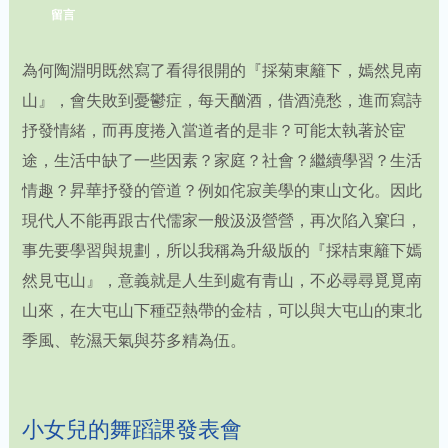
留言
為何陶淵明既然寫了看得很開的『採菊東籬下，嫣然見南
山』，會失敗到憂鬱症，每天酗酒，借酒澆愁，進而寫詩
抒發情緒，而再度捲入當道者的是非？可能太執著於宦
途，生活中缺了一些因素？家庭？社會？繼續學習？生活
情趣？昇華抒發的管道？例如侘寂美學的東山文化。因此
現代人不能再跟古代儒家一般汲汲營營，再次陷入窠臼，
事先要學習與規劃，所以我稱為升級版的『採桔東籬下嫣
然見屯山』，意義就是人生到處有青山，不必尋尋覓覓南
山來，在大屯山下種亞熱帶的金桔，可以與大屯山的東北
季風、乾濕天氣與芬多精為伍。
小女兒的舞蹈課發表會