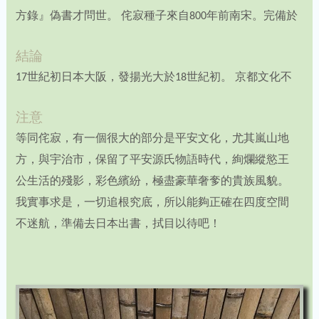
方錄』偽書才問世。
侘寂種子來自800年前南宋。完備於
結論
17世紀初日本大阪，發揚光大於18世紀初。
京都文化不
注意
等同侘寂，有一個很大的部分是平安文化，尤其嵐山地
方，與宇治市，保留了平安源氏物語時代，絢爛縱慾王
公生活的殘影，彩色繽紛，極盡豪華奢奓的貴族風貌。
我實事求是，一切追根究底，所以能夠正確在四度空間
不迷航，準備去日本出書，拭目以待吧！