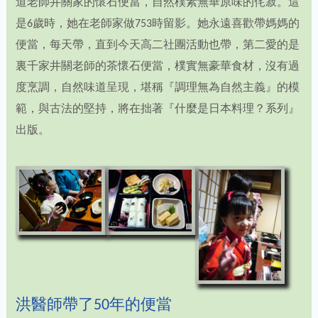
道老師井關家的懷石便當，自然樸素無華原味的侘寂。這
是6歲時，她在老師家做753時留影。她永遠喜歡帶媽媽的
便當，每天帶，直到今天高二社團活動也帶，第二愛的是
裏千家井關老師的茶懷石便當，樸實無豪華食材，沒有過
度烹調，自然味道呈現，堪稱『調理無為自然主義』的模
範，與古法的堅持，將在拙著『什麼是日本料理？系列』
出版。
洪醫師帶了50年的便當