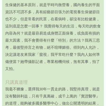
生保健的基本原則，就是平時均衡營養，國內養生的平面
資訊不可謂不多，具有綜藝節目張力的電視養生保健節目
也不少，但是常看的民眾，在看病時，卻沒有比較健康，
這到底是怎麼一回事？ 我覺得每天的生活，每天吃的飲食
內容為何？就是最容易造成身體正面保養，或負面有損的
最大因素，我不會覺得有什麼「特別」的方法？我再三思
考，最後堅持言之有物，絕不喧嘩媚俗。得到內人允許，
決定讓老友來我家「窺視」我平常吃什麼？我內人如何準
備便當？她帶攝影記者，專業相機伺候，煞有其事，拍了
又拍。
只講真道理
我毫不猶豫，選擇我30年一貫走的路，我堅持真理，就是
沒有醫師利益，只有千真萬確，成千上萬的『實證醫學』
的道理，能夠被多國多醫學中心，做出公開透明的結果，