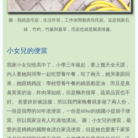
圖：我就是侘寂，生活作習，工作休閒都表現侘寂。這是我家石
缽，竹杓，竹籬與蕨草，侘寂也就是鄉居情趣。
小女兒的便當
我家小女兒唸高中了，小學三年級起，要上幾天全天課，
內人要她與同學一起吃營養午餐，吃了兩天，她哭著跟回
來，她跟媽媽說：學校營養午餐的鍋底都是油，而且是臭
臭黃黃的油，炸肉薄如紙，但是麵衣很厚，蔬菜品質也不
好。 老婆終於被說服，所以我們家晚餐就多做了兩人份，
一份是我帶的50年老便當，一份是lilifei的德國小提袋子便
當。所以我家沒有人吃過地溝油。 圖：小女兒的便當，最
愛的是媽媽的國際食譜自家流便當，但是她也愛裏千家茶