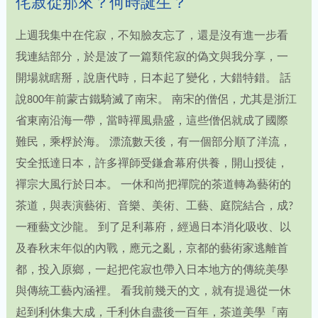
侘寂從那來？何時誕生？
上週我集中在侘寂，不知臉友忘了，還是沒有進一步看
我連結部分，於是波了一篇類侘寂的偽文與我分享，一
開場就瞎掰，說唐代時，日本起了變化，大錯特錯。 話
說800年前蒙古鐵騎滅了南宋。 南宋的僧侶，尤其是浙江
省東南沿海一帶，當時禪風鼎盛，這些僧侶就成了國際
難民，乘桴於海。 漂流數天後，有一個部分順了洋流，
安全抵達日本，許多禪師受鎌倉幕府供養，開山授徒，
禪宗大風行於日本。 一休和尚把禪院的茶道轉為藝術的
茶道，與表演藝術、音樂、美術、工藝、庭院結合，成?
一種藝文沙龍。 到了足利幕府，經過日本消化吸收、以
及春秋末年似的內戰，應元之亂，京都的藝術家逃離首
都，投入原鄉，一起把侘寂也帶入日本地方的傳統美學
與傳統工藝內涵裡。 看我前幾天的文，就有提過從一休
起到利休集大成，千利休自盡後一百年，茶道美學『南