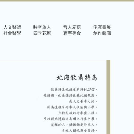
人文醫師
時空旅人
哲人廚房
侘寂畫展
社會醫學
四季花曆
寰宇美食
創作藝廊