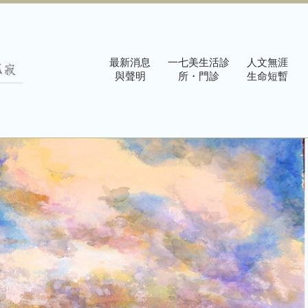
最新消息
一七美生活診
人文無涯
與聲明
所・門診
生命短暫